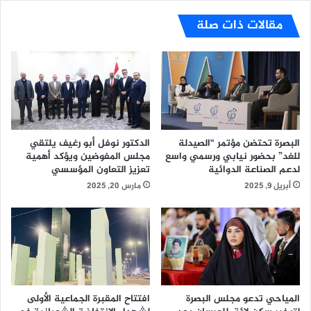
ك
ا
ي
مقالات ذات صلة
ل
ن
خ
ف
ن
ي
ج
ا
ر
ل
:
ق
"
م
ا
ة
ل
البصرة تحتضن مؤتمر “الصيدلة
الدكتور نوفل أبو رغيف يلتقي
ا
غ
للغد” بحضور نيابي ورسمي واسع
مجلس المفوضين ويؤكد أهمية
ل
لدعم الصناعة الدوائية
تعزيز التعاون المؤسسي
و
ع
غ
أبريل 9, 2025
مارس 20, 2025
ر
ا
ب
ئ
ي
ي
ة
أ
ش
ر
ف
المياحي تدعو مجلس البصرة
افتتاح المقبرة الجماعية الأولى
م